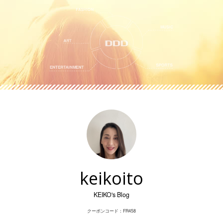
Skip
to
content
keikoito
KEIKO's Blog
クーポンコード：FR458