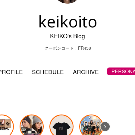
keikoito
KEIKO's Blog
クーポンコード：FR458
PROFILE
SCHEDULE
ARCHIVE
PERSONA
›