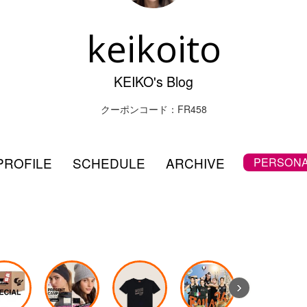
keikoito
KEIKO's Blog
クーポンコード：FR458
PROFILE
SCHEDULE
ARCHIVE
PERSONA
›