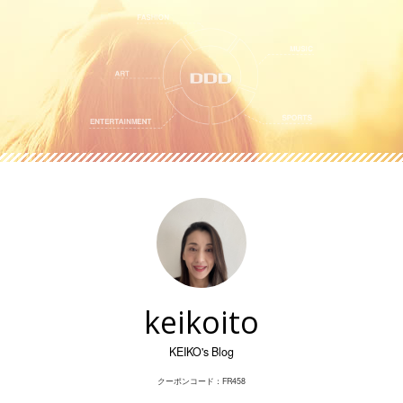
Skip
to
content
keikoito
KEIKO's Blog
クーポンコード：FR458